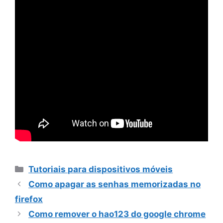
Categorias
Tutoriais para dispositivos móveis
Como apagar as senhas memorizadas no
firefox
Como remover o hao123 do google chrome