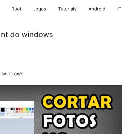
Root
Jogos
Tutoriais
Android
IT
int do windows
do windows