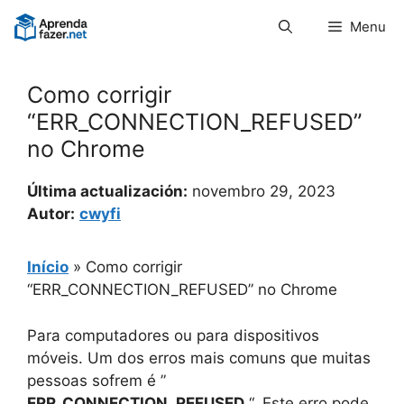
Pular
Menu
para
o
conteúdo
Como corrigir
“ERR_CONNECTION_REFUSED”
no Chrome
Última actualización:
novembro 29, 2023
Autor:
cwyfi
Início
»
Como corrigir
“ERR_CONNECTION_REFUSED” no Chrome
Para computadores ou para dispositivos
móveis. Um dos erros mais comuns que muitas
pessoas sofrem é ”
ERR_CONNECTION_REFUSED
“. Este erro pode