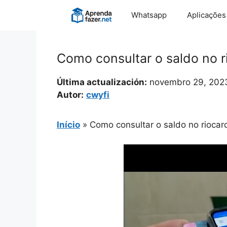
Pular
Whatsapp
Aplicações
para
o
conteúdo
Como consultar o saldo no ri
Última actualización:
novembro 29, 202
Autor:
cwyfi
Início
»
Como consultar o saldo no riocard