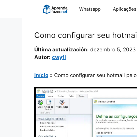
Pular
Whatsapp
Aplicações
para
o
conteúdo
Como configurar seu hotmail
Última actualización:
dezembro 5, 2023
Autor:
cwyfi
Início
»
Como configurar seu hotmail pelo