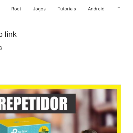
Root
Jogos
Tutoriais
Android
IT
 link
3