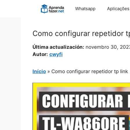
Pular
Whatsapp
Aplicações
para
o
conteúdo
Como configurar repetidor tp
Última actualización:
novembro 30, 202
Autor:
cwyfi
Início
»
Como configurar repetidor tp link