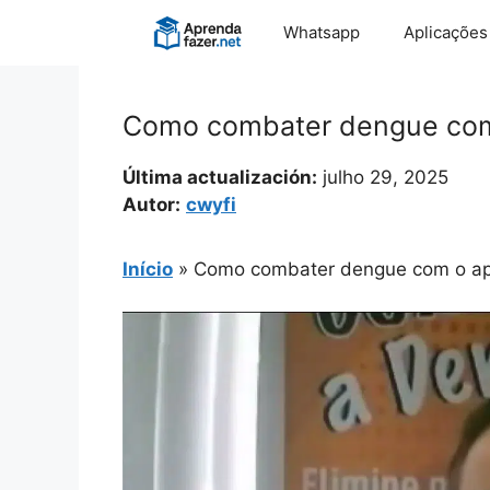
Pular
Whatsapp
Aplicações
para
o
conteúdo
Como combater dengue com 
Última actualización:
julho 29, 2025
Autor:
cwyfi
Início
»
Como combater dengue com o ap