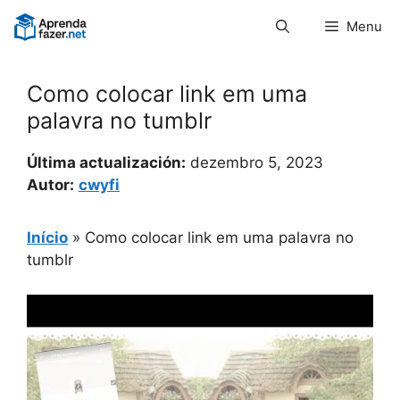
Pular
Menu
para
o
conteúdo
Como colocar link em uma
palavra no tumblr
Última actualización:
dezembro 5, 2023
Autor:
cwyfi
Início
»
Como colocar link em uma palavra no
tumblr