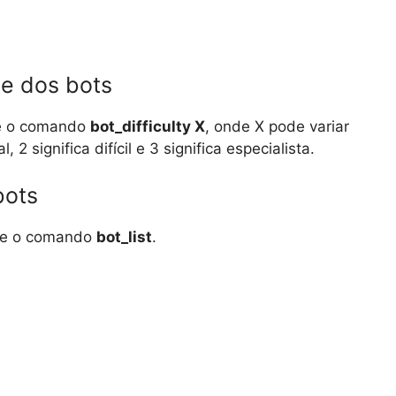
de dos bots
ite o comando
bot_difficulty X
, onde X pode variar
l, 2 significa difícil e 3 significa especialista.
bots
gite o comando
bot_list
.