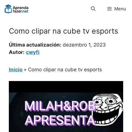
Pular
Menu
para
o
conteúdo
Como clipar na cube tv esports
Última actualización:
dezembro 1, 2023
Autor:
cwyfi
Início
»
Como clipar na cube tv esports