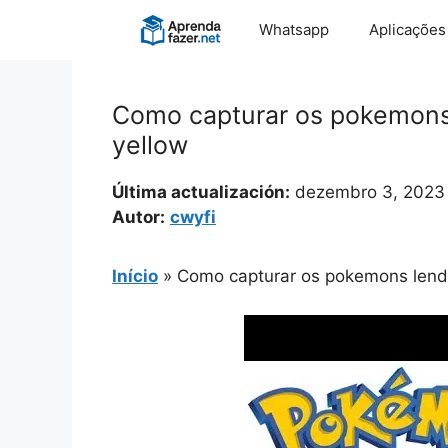
Pular
Whatsapp
Aplicações
para
o
conteúdo
Como capturar os pokemons 
yellow
Última actualización:
dezembro 3, 2023
Autor:
cwyfi
Início
»
Como capturar os pokemons lenda