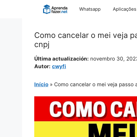
Pular
Whatsapp
Aplicações
para
o
conteúdo
Como cancelar o mei veja pa
cnpj
Última actualización:
novembro 30, 202
Autor:
cwyfi
Início
»
Como cancelar o mei veja passo a