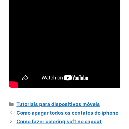
Categorias
Tutoriais para dispositivos móveis
Como apagar todos os contatos do iphone
Como fazer coloring soft no capcut