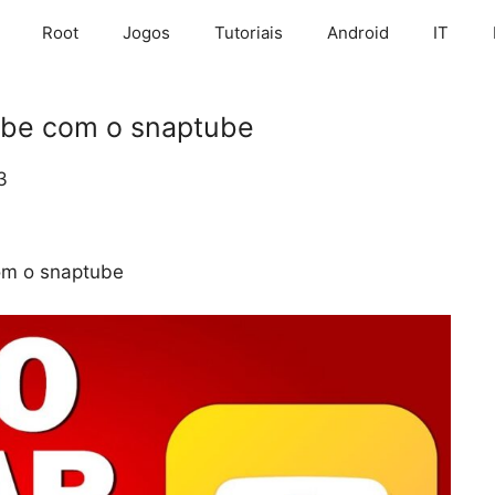
Root
Jogos
Tutoriais
Android
IT
ube com o snaptube
3
om o snaptube