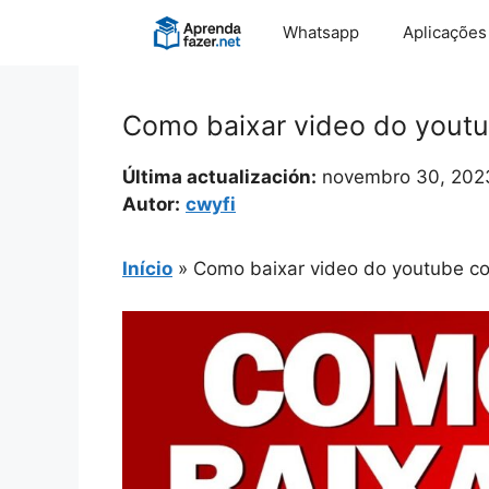
Pular
Whatsapp
Aplicações
para
o
conteúdo
Como baixar video do yout
Última actualización:
novembro 30, 202
Autor:
cwyfi
Início
»
Como baixar video do youtube c