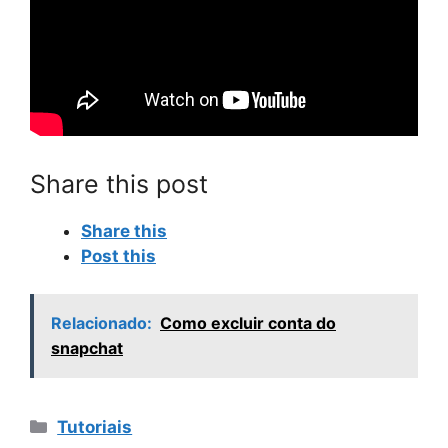
Share this post
Share this
Post this
Relacionado:
Como excluir conta do
snapchat
Categorias
Tutoriais