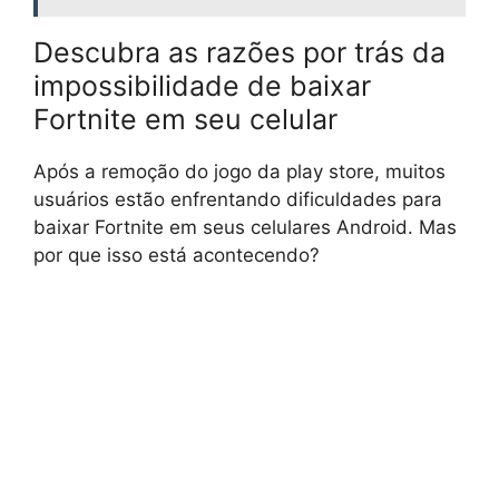
Descubra as razões por trás da
impossibilidade de baixar
Fortnite em seu celular
Após a remoção do jogo da play store, muitos
usuários estão enfrentando dificuldades para
baixar Fortnite em seus celulares Android. Mas
por que isso está acontecendo?