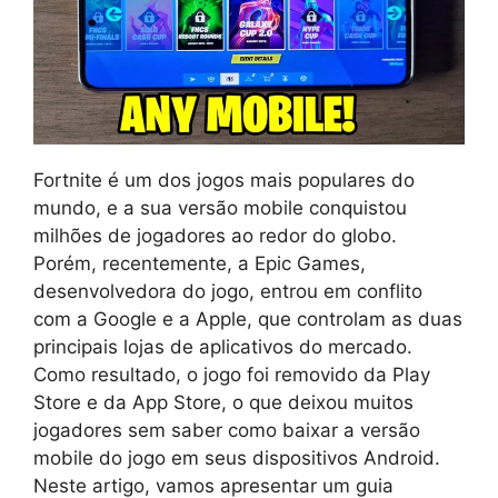
Fortnite é um dos jogos mais populares do
mundo, e a sua versão mobile conquistou
milhões de jogadores ao redor do globo.
Porém, recentemente, a Epic Games,
desenvolvedora do jogo, entrou em conflito
com a Google e a Apple, que controlam as duas
principais lojas de aplicativos do mercado.
Como resultado, o jogo foi removido da Play
Store e da App Store, o que deixou muitos
jogadores sem saber como baixar a versão
mobile do jogo em seus dispositivos Android.
Neste artigo, vamos apresentar um guia