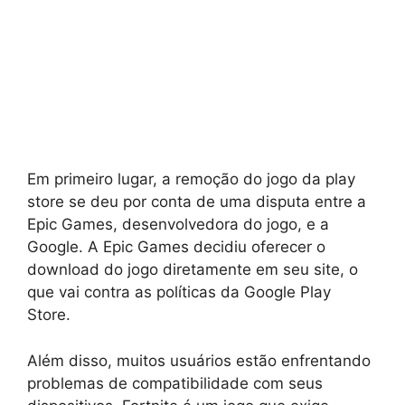
Em primeiro lugar, a remoção do jogo da play
store se deu por conta de uma disputa entre a
Epic Games, desenvolvedora do jogo, e a
Google. A Epic Games decidiu oferecer o
download do jogo diretamente em seu site, o
que vai contra as políticas da Google Play
Store.
Além disso, muitos usuários estão enfrentando
problemas de compatibilidade com seus