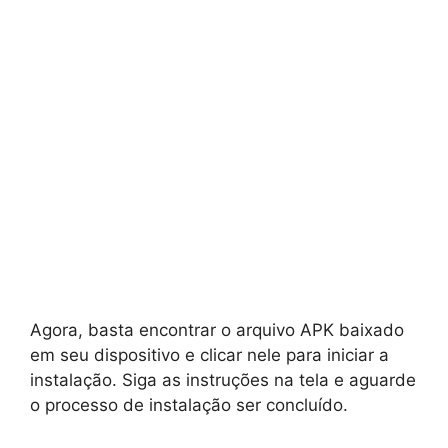
Agora, basta encontrar o arquivo APK baixado
em seu dispositivo e clicar nele para iniciar a
instalação. Siga as instruções na tela e aguarde
o processo de instalação ser concluído.