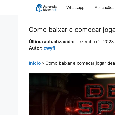
Pular
Whatsapp
Aplicações
para
o
conteúdo
Como baixar e comecar joga
Última actualización:
dezembro 2, 2023
Autor:
cwyfi
Início
»
Como baixar e comecar jogar dea