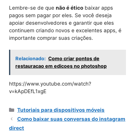
Lembre-se de que
não é ético
baixar apps
pagos sem pagar por eles. Se você deseja
apoiar desenvolvedores e garantir que eles
continuem criando novos e excelentes apps, é
importante comprar suas criações.
Relacionado:
Como criar pontos de
restauracao em edicoes no photoshop
https://www.youtube.com/watch?
v=kApDEfL1xgE
Categorias
Tutoriais para dispositivos móveis
Como baixar suas conversas do instagram
direct