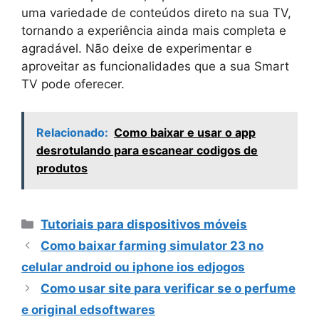
uma variedade de conteúdos direto na sua TV,
tornando a experiência ainda mais completa e
agradável. Não deixe de experimentar e
aproveitar as funcionalidades que a sua Smart
TV pode oferecer.
Relacionado:
Como baixar e usar o app
desrotulando para escanear codigos de
produtos
Categorias
Tutoriais para dispositivos móveis
Como baixar farming simulator 23 no
celular android ou iphone ios edjogos
Como usar site para verificar se o perfume
e original edsoftwares