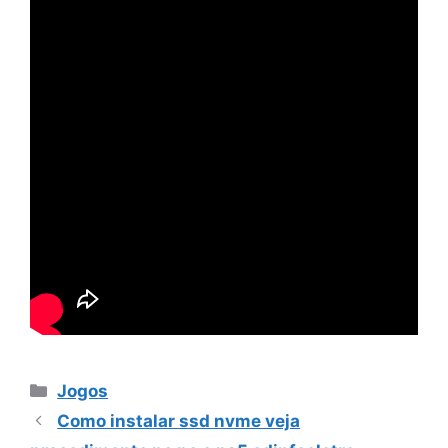
Categorias
Jogos
Como instalar ssd nvme veja