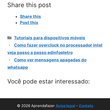
Share this post
Share this
Post this
Categorias
Tutoriais para dispositivos móveis
Como fazer overclock no processador intel
veja passo a passo edinfoeletro
Como ver mensagens apagadas do
whatsapp
Você pode estar interessado:
© 2026 Aprendafazer
Aviso legal
-
Contato