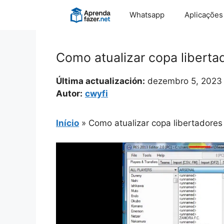
Pular
Whatsapp
Aplicações
para
o
conteúdo
Como atualizar copa libert
Última actualización:
dezembro 5, 2023
Autor:
cwyfi
Início
»
Como atualizar copa libertadore