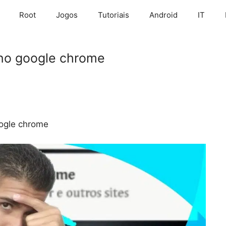
Root
Jogos
Tutoriais
Android
IT
 no google chrome
oogle chrome