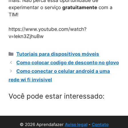
mais. Não perca essa oportunidade de
experimentar o serviço
gratuitamente
com a
TIM!
https://www.youtube.com/watch?
v=Iekn3ZjhuBw
Categorias
Tutoriais para dispositivos móveis
Como colocar codigo de desconto no glovo
Como conectar o celular android a uma
rede wi fi invisivel
Você pode estar interessado:
© 2026 Aprendafazer
Aviso legal
-
Contato