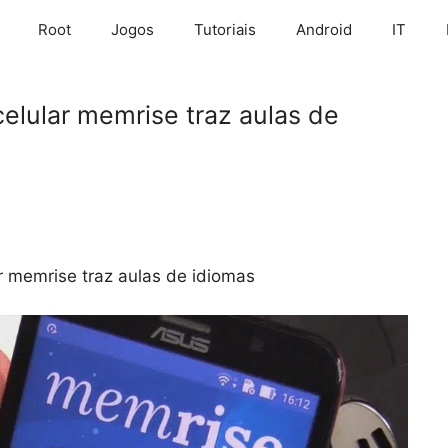
Root
Jogos
Tutoriais
Android
IT
elular memrise traz aulas de
r memrise traz aulas de idiomas