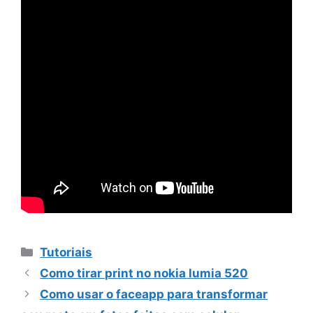
Categorias
Tutoriais
Como tirar print no nokia lumia 520
Como usar o faceapp para transformar