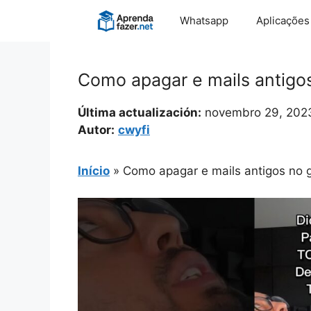
Pular
Whatsapp
Aplicações
para
o
conteúdo
Como apagar e mails antigo
Última actualización:
novembro 29, 202
Autor:
cwyfi
Início
»
Como apagar e mails antigos no 