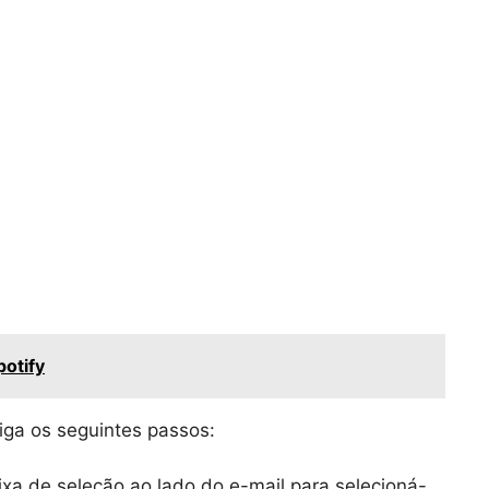
otify
siga os seguintes passos:
ixa de seleção ao lado do e-mail para selecioná-