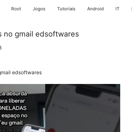
Root
Jogos
Tutoriais
Android
IT
s no gmail edsoftwares
3
gmail edsoftwares