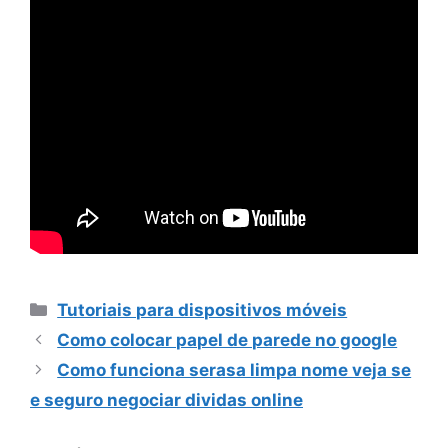
Categorias
Tutoriais para dispositivos móveis
Como colocar papel de parede no google
Como funciona serasa limpa nome veja se
e seguro negociar dividas online