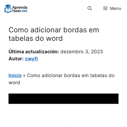
Pular
Menu
para
o
conteúdo
Como adicionar bordas em
tabelas do word
Última actualización:
dezembro 3, 2023
Autor:
cwyfi
Início
»
Como adicionar bordas em tabelas do
word