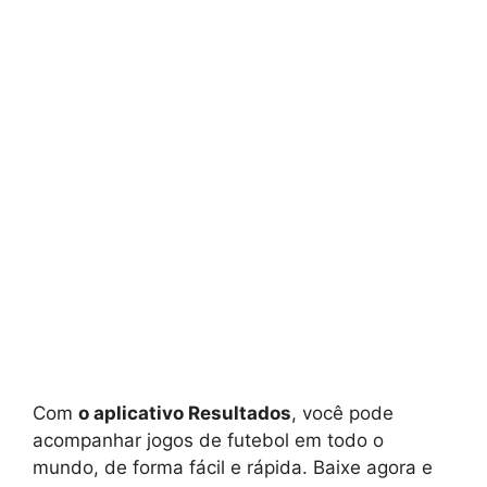
Com
o aplicativo Resultados
, você pode
acompanhar jogos de futebol em todo o
mundo, de forma fácil e rápida. Baixe agora e