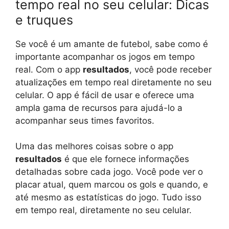
tempo real no seu celular: Dicas
e truques
Se você é um amante de futebol, sabe como é
importante acompanhar os jogos em tempo
real. Com o app
resultados
, você pode receber
atualizações em tempo real diretamente no seu
celular. O app é fácil de usar e oferece uma
ampla gama de recursos para ajudá-lo a
acompanhar seus times favoritos.
Uma das melhores coisas sobre o app
resultados
é que ele fornece informações
detalhadas sobre cada jogo. Você pode ver o
placar atual, quem marcou os gols e quando, e
até mesmo as estatísticas do jogo. Tudo isso
em tempo real, diretamente no seu celular.