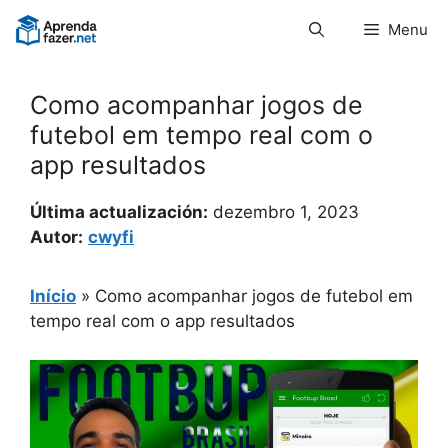
Pular
Menu
para
o
conteúdo
Como acompanhar jogos de
futebol em tempo real com o
app resultados
Última actualización:
dezembro 1, 2023
Autor:
cwyfi
Início
»
Como acompanhar jogos de futebol em
tempo real com o app resultados