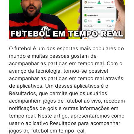
O futebol é um dos esportes mais populares do
mundo e muitas pessoas gostam de
acompanhar as partidas em tempo real. Com o
avanço da tecnologia, tornou-se possível
acompanhar as partidas em tempo real através
de aplicativos. Um desses aplicativos é o
Resultados, que permite que os usuários
acompanhem jogos de futebol ao vivo, recebam
notificações de gols e outras informações em
tempo real. Neste artigo, apresentaremos como
usar o aplicativo Resultados para acompanhar
jogos de futebol em tempo real.