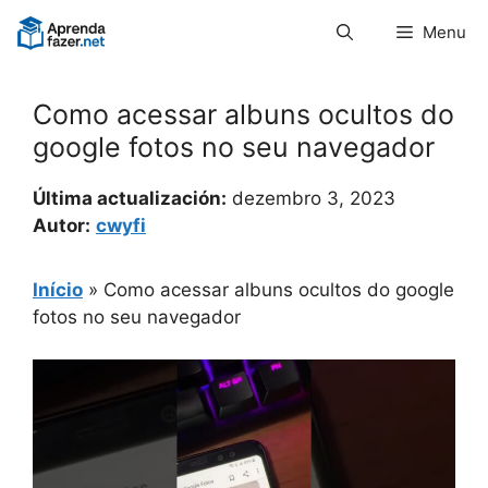
Pular
Menu
para
o
conteúdo
Como acessar albuns ocultos do
google fotos no seu navegador
Última actualización:
dezembro 3, 2023
Autor:
cwyfi
Início
»
Como acessar albuns ocultos do google
fotos no seu navegador