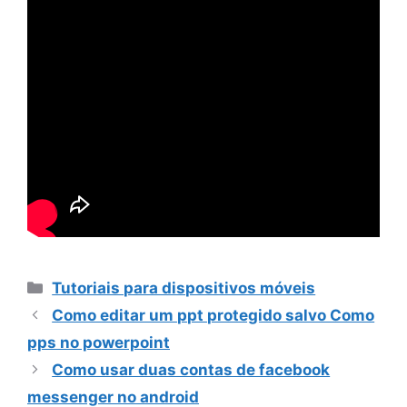
Categorias
Tutoriais para dispositivos móveis
Como editar um ppt protegido salvo Como
pps no powerpoint
Como usar duas contas de facebook
messenger no android