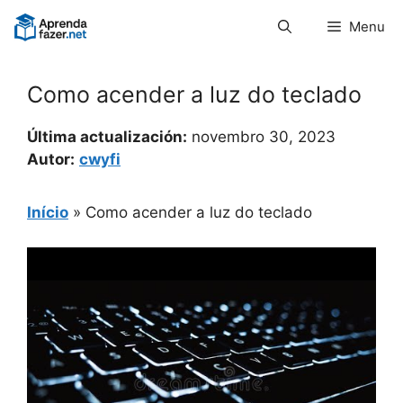
Pular
Menu
para
o
conteúdo
Como acender a luz do teclado
Última actualización:
novembro 30, 2023
Autor:
cwyfi
Início
»
Como acender a luz do teclado