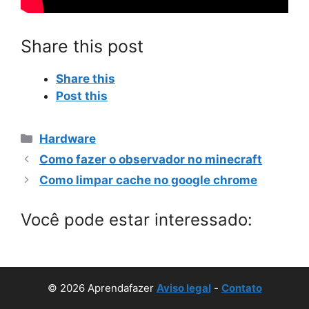
Share this post
Share this
Post this
Categorias
Hardware
Como fazer o observador no minecraft
Como limpar cache no google chrome
Você pode estar interessado:
© 2026 Aprendafazer
Aviso legal
-
Contato