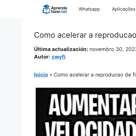
Pular
Whatsapp
Aplicações
para
o
conteúdo
Como acelerar a reproducao d
Última actualización:
novembro 30, 202
Autor:
cwyfi
Início
»
Como acelerar a reproducao de fil