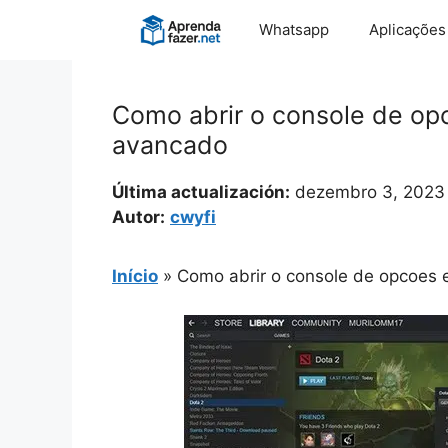
Pular
Whatsapp
Aplicações
para
o
conteúdo
Como abrir o console de op
avancado
Última actualización:
dezembro 3, 2023
Autor:
cwyfi
Início
»
Como abrir o console de opcoes