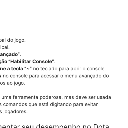
pal do jogo.
ipal.
vançado”
.
ão “Habilitar Console”
.
ne a tecla “~”
no teclado para abrir o console.
s
no console para acessar o menu avançado do
os ao jogo.
 uma ferramenta poderosa, mas deve ser usada
s comandos que está digitando para evitar
os jogadores.
umentar seu desempenho no Dota