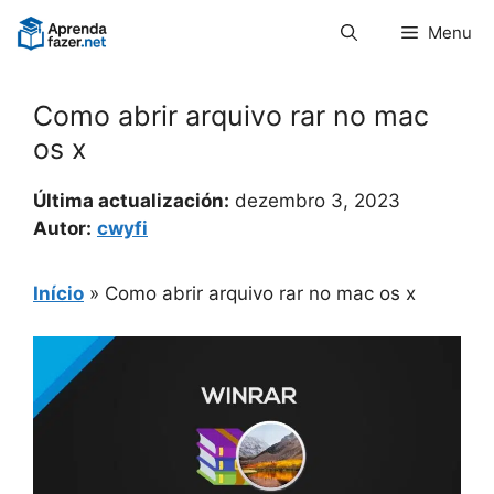
Pular
Menu
para
o
conteúdo
Como abrir arquivo rar no mac
os x
Última actualización:
dezembro 3, 2023
Autor:
cwyfi
Início
»
Como abrir arquivo rar no mac os x