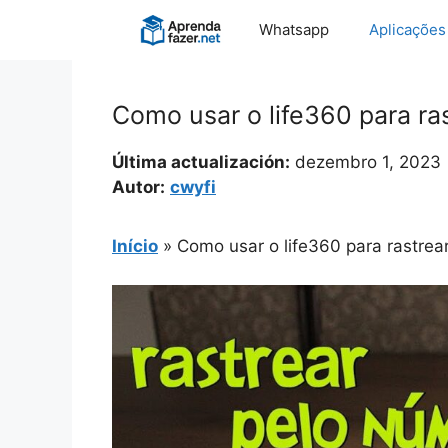
Pular
Whatsapp
Aplicações
para
o
conteúdo
Como usar o life360 para ras
Última actualización:
dezembro 1, 2023
Autor:
cwyfi
Início
»
Como usar o life360 para rastrea