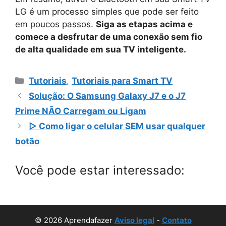
LG é um processo simples que pode ser feito
em poucos passos.
Siga as etapas acima e
comece a desfrutar de uma conexão sem fio
de alta qualidade em sua TV inteligente.
Categorias
Tutoriais
,
Tutoriais para Smart TV
Solução: O Samsung Galaxy J7 e o J7
Prime NÃO Carregam ou Ligam
▷ Como ligar o celular SEM usar qualquer
botão
Você pode estar interessado:
© 2026 Aprendafazer
Aviso legal
-
Contato