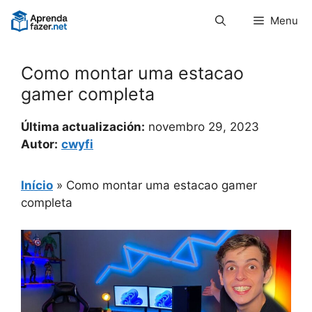
Pular
Menu
para
o
conteúdo
Como montar uma estacao
gamer completa
Última actualización:
novembro 29, 2023
Autor:
cwyfi
Início
»
Como montar uma estacao gamer
completa